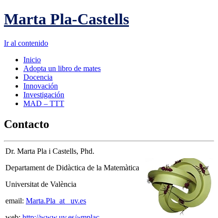
Marta Pla-Castells
Ir al contenido
Inicio
Adopta un libro de mates
Docencia
Innovación
Investigación
MAD – TTT
Contacto
Dr. Marta Pla i Castells, Phd.
Departament de Didàctica de la Matemàtica
Universitat de València
email:
Marta.Pla_at_ uv.es
web:
http://www.uv.es/~mplac